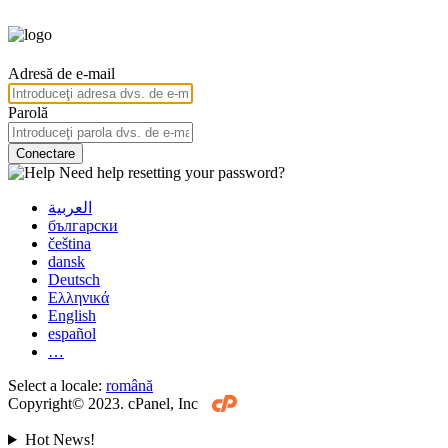
Adresă de e-mail
Parolă
Conectare
Need help resetting your password?
العربية
български
čeština
dansk
Deutsch
Ελληνικά
English
español
…
Select a locale:
română
Copyright© 2023. cPanel, Inc
Hot News!