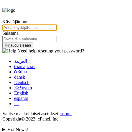
Käyttäjätunnus
Salasana
Kirjaudu sisään
Need help resetting your password?
العربية
български
čeština
dansk
Deutsch
Ελληνικά
English
español
…
Valitse maakohtaiset asetukset:
suomi
Copyright© 2023. cPanel, Inc
Hot News!