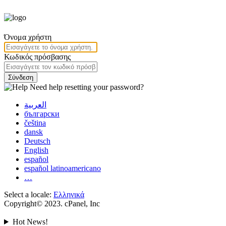
Όνομα χρήστη
Κωδικός πρόσβασης
Σύνδεση
Need help resetting your password?
العربية
български
čeština
dansk
Deutsch
English
español
español latinoamericano
…
Select a locale:
Ελληνικά
Copyright© 2023. cPanel, Inc
Hot News!