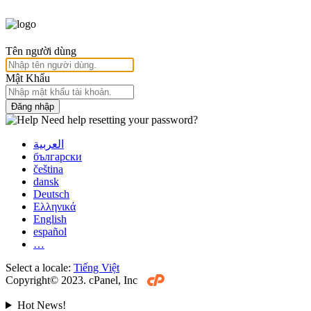
Tên người dùng
Mật Khẩu
Đăng nhập
Need help resetting your password?
العربية
български
čeština
dansk
Deutsch
Ελληνικά
English
español
…
Select a locale:
Tiếng Việt
Copyright© 2023. cPanel, Inc
Hot News!