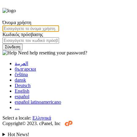
Όνομα χρήστη
Κωδικός πρόσβασης
Σύνδεση
Need help resetting your password?
العربية
български
čeština
dansk
Deutsch
English
español
español latinoamericano
…
Select a locale:
Ελληνικά
Copyright© 2023. cPanel, Inc
Hot News!