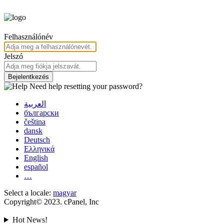
Felhasználónév
Jelszó
Bejelentkezés
Need help resetting your password?
العربية
български
čeština
dansk
Deutsch
Ελληνικά
English
español
…
Select a locale:
magyar
Copyright© 2023. cPanel, Inc
Hot News!